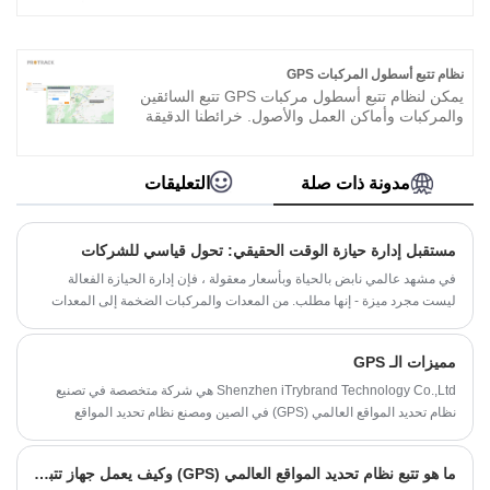
خدمة 2G فائقة السرعة والموثوقية لإعداد تقارير
دقيقة ومستمرة عن الموقع. تغطية موثوقة لها
استخدامات لا تعد ولا تحصى ، من تتبع أصول شركتك
إلى تتبع سائقك المراهق في أول رحلة على الطريق.
نظام تتبع أسطول المركبات GPS
توقع تغطية موثوقة وتحديثات دقيقة لكل حركة.
يمكن لنظام تتبع أسطول مركبات GPS تتبع السائقين
والمركبات وأماكن العمل والأصول. خرائطنا الدقيقة
والحديثة سهلة الاستخدام. يمنحك نظام GPS لتتبع
الأسطول تقريرًا مفصلاً. تُظهر أنظمة تتبع الأسطول
GPS المواقع والطرق في الوقت الفعلي. عرض كل
مدونة ذات صلة
التعليقات
توقف وبداية وتقارير سريعة وغير ذلك الكثير. ما
يجعل GPS و Track مختلفًا تمامًا هو عدم وجود
رسوم شهرية ولا عقود.
مستقبل إدارة حيازة الوقت الحقيقي: تحول قياسي للشركات
في مشهد عالمي نابض بالحياة وبأسعار معقولة ، فإن إدارة الحيازة الفعالة
ليست مجرد ميزة - إنها مطلب. من المعدات والمركبات الضخمة إلى المعدات
والأسهم عالية القيمة ، فإن معرفة المكان الدقيق وحالة ممتلكاتك في أي دقيقة
متوفرة يمكن أن يكون التمييز بين الفعالية الوظيفية والوقت الثمن.
مميزات الـ GPS
Shenzhen iTrybrand Technology Co.,Ltd هي شركة متخصصة في تصنيع
نظام تحديد المواقع العالمي (GPS) في الصين ومصنع نظام تحديد المواقع
العالمي (GPS) ، ونحن نتمتع بقوة قوية وإدارة كاملة. نظام تحديد المواقع العالمي
(GPS) هو نظام تحديد المواقع عالي الدقة للملاحة الراديوية يعتمد على الأقمار
ما هو تتبع نظام تحديد المواقع العالمي (GPS) وكيف يعمل جهاز تتبع نظام تحديد المواقع (GPS)؟
الصناعية الجوية. (نظام تحديد المواقع الصيني)