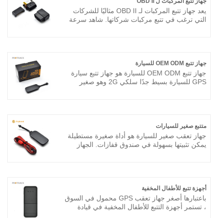
جهاز تتبع المركبات ل OBD II
إلى جهاز الكمبيوتر والهاتف الذكي.
يعد جهاز تتبع المركبات لـ OBD II مثاليًا للشركات
التي ترغب في تتبع مركبات شركاتها. شاهد سرعة
السيارة وتوقفها (مع الوقت والمدة) بالإضافة إلى
تاريخ كل مكان كانت فيه السيارة بمرور الوقت.
يمكنك أيضًا الحصول على تنبيهات باستخدام جهاز تتبع
المركبات لـ OBD II ، عندما تغادر المركبات أو تدخل
المنطقة. شاهد جميع مركباتك لوحة تحكم سهلة
جهاز تتبع OEM ODM للسيارة
الاستخدام تمنح المستخدمين الآخرين القدرة على
جهاز تتبع OEM ODM للسيارة هو جهاز تتبع سيارة
تتبع المركبات وإدارتها.
GPS للسيارة بسيط جدًا سلكي 2G وهو صغير
الحجم. جهاز تتبع OEM ODM للسيارة مع تصميم
الدوائر الكهربائية الموثوقة للغاية وتمكين الوصول
بشكل أسرع إلى الموقع.
متتبع صغير للسيارات
جهاز تعقب صغير للسيارة هو أداة صغيرة مستطيلة
يمكن تثبيتها بسهولة في صندوق قفازات. الجهاز
مقاوم للماء ومتانة طويلة يمكنها العمل حتى 5
سنوات. شرائح GPS و GSM حساسة للغاية تجعلها
موثوقة في التتبع اليومي.
أجهزة تتبع للأطفال المخفية
باعتبارها أصغر جهاز تعقب GPS محمول في السوق
، تستمر أجهزة التتبع للأطفال المخفية في قيادة
السوق في الموثوقية ورضا العملاء ، بالإضافة إلى