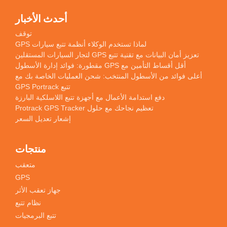
أحدث الأخبار
توقف
لماذا تستخدم الوكلاء أنظمة تتبع سيارات GPS
تعزيز أمان البيانات مع تقنية تتبع GPS لتجار السيارات المستقلين
أقل أقساط التأمين مع GPS مقطورة: فوائد إدارة الأسطول
أعلى فوائد من الأسطول المنتخب: شحن العمليات الخاصة بك مع
تتبع GPS Portrack
دفع استدامة الأعمال مع أجهزة تتبع اللاسلكية البارزة
تعظيم نجاحك مع حلول Protrack GPS Tracker
إشعار تعديل السعر
منتجات
متعقب
GPS
جهاز تعقب الأثر
نظام تتبع
تتبع البرمجيات