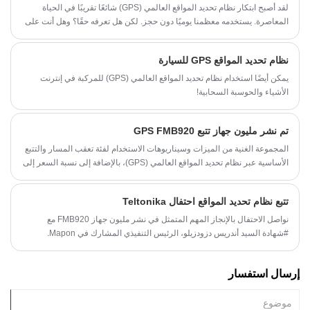
لقد أصبح ابتكار نظام تحديد المواقع العالمي (GPS) شائعًا تقريبًا في الحياة
المعاصرة. يستخدمه معظمنا يوميًا دون حجز. لكن هل تعرفه حقًا؟ وهل أنت على
دراية بكيفية الاستفادة من مراقبة نظام تحديد المواقع العالمي (GPS) لتعزيز
الفعالية الوظيفية لأسطولك؟
نظام تحديد المواقع GPS للسيارة
يمكن أيضًا استخدام نظام تحديد المواقع العالمي (GPS) للمركبة في إنترنت
الأشياء والحوسبة السحابية!
تم نشر مليون جهاز تتبع GPS FMB920
المجموعة الغنية من الميزات وسيناريوهات الاستخدام لفئة تعقب المسار والتتبع
الأساسية عبر نظام تحديد المواقع العالمي (GPS)، بالإضافة إلى نسبة السعر إلى
القيمة التي يمكنك أن تحلم بها تجعلها مميزة.
تتبع نظام تحديد المواقع احتفال Teltonika
نواصل الاحتفال بالإنجاز المهم المتمثل في نشر مليون جهاز FMB920 مع
#شهادة السيد أندريس دزودزيلو، الرئيس التنفيذي المشارك في Mapon.
إرسال استفسار