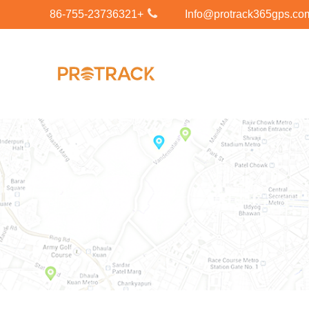
+86-755-23736321
Info@protrack365gps.co