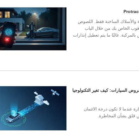
لمحطمة والأسلاك الساخنة فقط. اللصوص
فوب الخاص بك من خلال الباب
بك، أو يقومون باختراق نظام ناقل CAN الخاص بالمركبة. غالبًا ما يتم تعطيل إنذارات
ول أجهزة تتبع نظام تحديد المواقع العالمي (GPS) وقروض السيارات: كيف تغير التكنولوجيا
 عندما لا تكون درجة الائتمان
ض قلق بشأن المخاطرة.