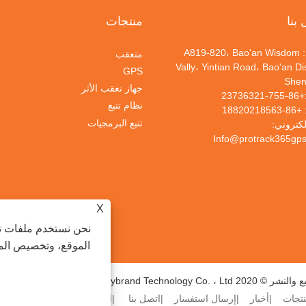
بنا
منتجات
عنوان: A819-820، Bao'an Wisdom
متعقب
Vally، Yintian Road، Bao'an Dis
GPS
Shen
جهاز تعقب الأثر
+86-755-23736321
نظام تتبع
+86-18820218563
تتبع البرمجيات
لكتروني:
Info@protrack365gp
X
نحن نستخدم ملفات تع
الموقع، وتخصيص المح
Shenzhen iTrybrand Technol جميع الحقوق محفوظة.
تجات
أخبار
إرسال استفسار
اتصل بنا
الروابط
SITEMAP
SS