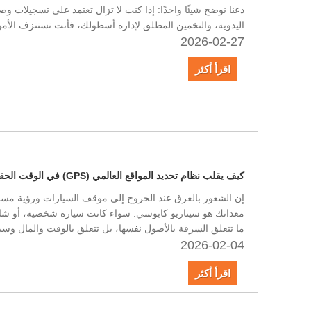
دعنا نوضح شيئًا واحدًا: إذا كنت لا تزال تعتمد على تسجيلات و
اليدوية، والتخمين المطلق لإدارة أسطولك، فأنت تستنزف الأم
2026-02-27
اقرأ أكثر
كيف يقلب نظام تحديد المواقع العالمي (GPS) في الوقت الحقيقي الطاولة على اللصوص؟
إن الشعور بالغرق عند الخروج إلى موقف السيارات ورؤية مس
معداتك هو سيناريو كابوسي. سواء كانت سيارة شخصية، أو شاحنة 
ما تتعلق السرقة بالأصول نفسها، بل تتعلق بالوقت والمال وسب
2026-02-04
اقرأ أكثر