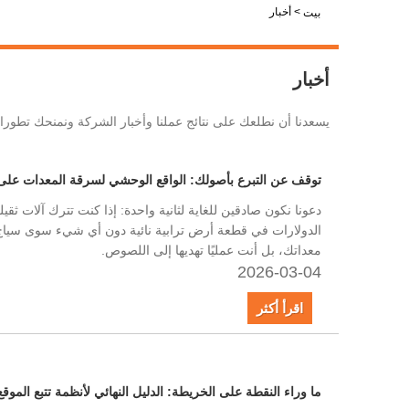
LiveChat
>
أخبار
بيت
أخبار
يسعدنا أن نطلعك على نتائج عملنا وأخبار الشركة ونمنحك تطور
توقف عن التبرع بأصولك: الواقع الوحشي لسرقة المعدات على ال
دعونا نكون صادقين للغاية لثانية واحدة: إذا كنت تترك آلات ثقيل
الدولارات في قطعة أرض ترابية نائية دون أي شيء سوى سياج
معداتك، بل أنت عمليًا تهديها إلى اللصوص.
2026-03-04
اقرأ أكثر
ما وراء النقطة على الخريطة: الدليل النهائي لأنظمة تتبع الموقع