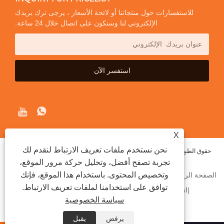
للاستفسارات حول منتجاتنا أو لائحة الأسعار ، يرجى ترك بريدك
الإلكتروني لنا وسنكون على اتصال خلال 24 ساعة.
X
نحن نستخدم ملفات تعريف الارتباط لنقدم لك
حقوق الطبع والنشر © 2020 Shenzhen iTrybrand Technology Co. ، Ltd جميع
تجربة تصفح أفضل، وتحليل حركة مرور الموقع،
الحقوق محفوظة.
وتخصيص المحتوى. باستخدام هذا الموقع، فإنك
الصفحة الرئيسية
معلومات عنا
منتجات
أخبار
إرسال استفسار
توافق على استخدامنا لملفات تعريف الارتباط.
اتصل بنا
الروابط
SITEMAP
RSS
XML
سياسة الخصوصية
PRIVACY POLICY
يرفض
يقبل