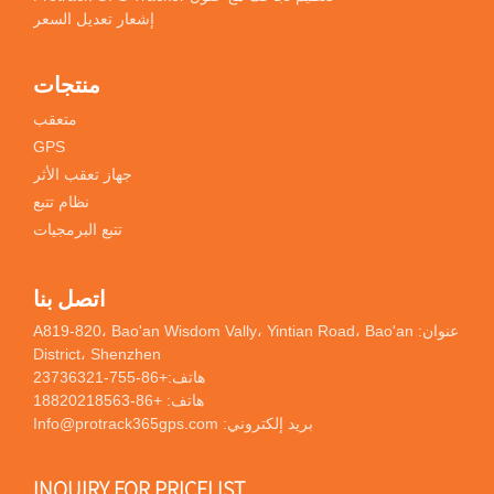
إشعار تعديل السعر
منتجات
متعقب
GPS
جهاز تعقب الأثر
نظام تتبع
تتبع البرمجيات
اتصل بنا
عنوان: A819-820، Bao'an Wisdom Vally، Yintian Road، Bao'an
District، Shenzhen
هاتف:
+86-755-23736321
هاتف:
+86-18820218563
بريد إلكتروني:
Info@protrack365gps.com
INQUIRY FOR PRICELIST