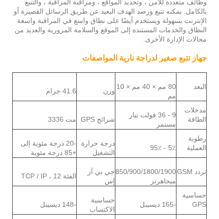
وظائف متعددة للأمن ، وتحديد المواقع ، ومراقبة المراقبة ، والتتبع
بالكامل. يمكنه تتبع ورصد الهدف البعيد عن طريق الرسائل القصيرة أو
الإنترنت بسهولة ويستخدم أيضًا على نطاق واسع في المراقبة واسعة
النطاق والخدمات المستندة إلى الموقع والسلامة المرورية والعديد من
مجالات الإدارة الأخرى.
جهاز تتبع صغير لدراجة نارية المواصفات
البعد
80 مم × 40 مم × 10
وزن
41.6 جرام
مم
مدخلات
9 - 36 فولت تيار
الطاقة
شرائح GPS
مت 3336
مستمر
رطوبة
درجة حرارة
-20 درجة مئوية إلى
العملية
5٪ - 95٪
التشغيل
+85 درجة مئوية
تردد GSM
850/900/1800/1900
جي بي آر
الفئة 12 ، TCP / IP
ميجاهرتز
إس
حساسية
حساسية
GPS
-165 ديسيبل
-148 ديسيبل
الاكتساب