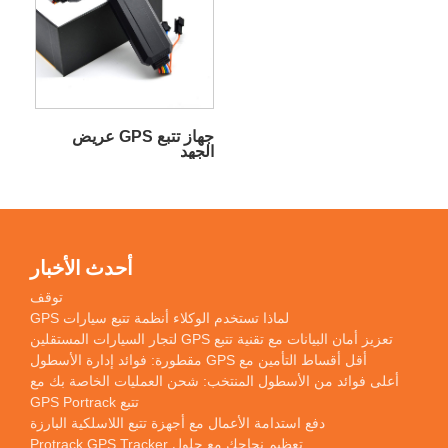
جهاز تتبع GPS عريض
الجهد
أحدث الأخبار
توقف
لماذا تستخدم الوكلاء أنظمة تتبع سيارات GPS
تعزيز أمان البيانات مع تقنية تتبع GPS لتجار السيارات المستقلين
أقل أقساط التأمين مع GPS مقطورة: فوائد إدارة الأسطول
أعلى فوائد من الأسطول المنتخب: شحن العمليات الخاصة بك مع
تتبع GPS Portrack
دفع استدامة الأعمال مع أجهزة تتبع اللاسلكية البارزة
تعظيم نجاحك مع حلول Protrack GPS Tracker