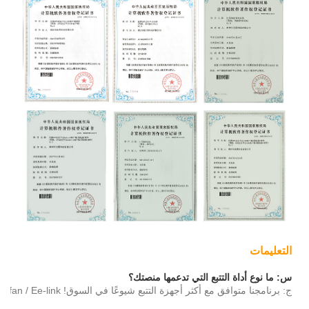
التعليمات
س: ما نوع أداة التتبع التي تدعمها منصتك؟
ج: برنامجنا متوافق مع أكثر أجهزة التتبع شيوعًا في السوق! Coban / Teltonika / Meitrack / Concox / Jimi / Bofan / Ee-link إلخ.