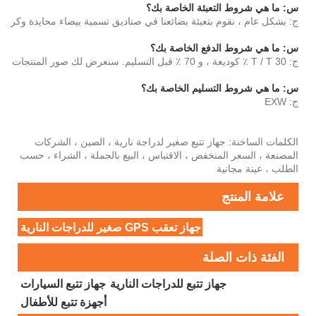
س: ما هي شروط التعبئة الخاصة بك؟
ج: بشكل عام ، نقوم بتعبئة بضائعنا في صناديق تسمية بيضاء محايدة وكرتون 
س: ما هي شروط الدفع الخاصة بك؟
ج: T / T 30 ٪ كوديعة ، و 70 ٪ قبل التسليم. سنعرض لك صور المنتجات والطرود قبل دفع الرصيد.
س: ما هي شروط التسليم الخاصة بك؟
ج: EXW
الكلمات الساخنة: جهاز تتبع صغير لدراجة نارية ، الصين ، الشركات
المصنعة ، السعر المنخفض ، الاقتباس ، البيع بالجملة ، الشراء ، حسب
الطلب ، عينة مجانية
علامة المنتج
جهاز تعقب GPS صغير للدراجات النارية
الفئة ذات الصلة
جهاز تتبع للدراجات النارية
جهاز تتبع السيارات
أجهزة تتبع للأطفال