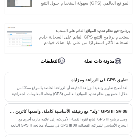
المواقع العالمي (GPS) سهولة استخدام حلول التتبع
مع واجهة ويب حديثة كاملة الميزات لكل من
التنسيقات المتوافقة مع سطح المكتب والجوّال.
تسمح منصة برمجيات جهاز تتبع نظام تحديد المواقع
العالمي (GPS) لجميع أنواع التنبيهات ، مثل إشعال
ACC ، والتنبيه بسرعة فائقة ، وتنبيه المسار ، وإدخال
برنامج تتبع نظام تحديد المواقع القائم على السحابة
/ فتح السياج الجغرافي.
يستخدم برنامج التتبع GPS القائم على السحابة خادم
السحابة الأكثر استقرارًا من علي بابا. هناك خوادم
احتياطية تعمل طوال الوقت لجعل البيانات أكثر أمانًا.
خدمة التخصيص متاحة لأي مستخدم محتمل لفتح
التسويق الخاص بك. أصبح تتبع الوقت الفعلي
مدونة ذات صلة
التعليقات
والتحكم في جميع الأصول / المركبات الموجودة في
حسابك أسهل الآن باستخدام برنامج تتبع نظام تحديد
المواقع القائم على السحابة.
تطبيق GPS في الزراعة ومزاياه
لقد أصبح تطوير وتنفيذ الزراعة الدقيقة أو الزراعة الخاصة بالموقع ممكنًا من
خلال الجمع بين نظام تحديد المواقع العالمي (GPS) ونظم المعلومات الجغرافية
(GIS).
GPS III SV-08 "ولد" مع رفيقته الأساسية كاملة، واسمها كاثرين جونسون
وصل برنامج GPS III التابع لقوة الفضاء الأمريكية إلى علامة فارقة أخرى مع
النجاح الأساسي للمركبة الفضائية GPS III 08 في منشأة معالجة GPS III التابعة
لشركة Lockheed Martin في واترتون، كولورادو، في 15 أبريل.