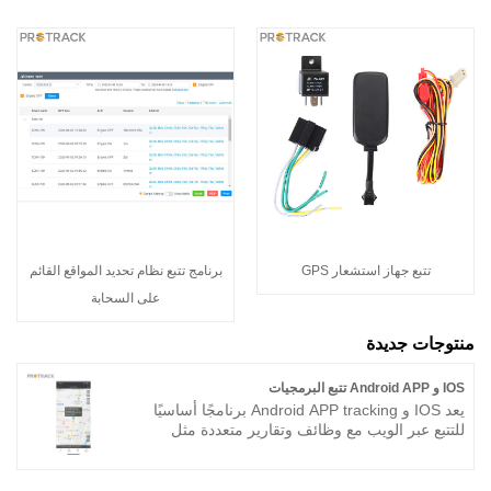
تتبع جهاز استشعار GPS
برنامج تتبع نظام تحديد المواقع القائم
على السحابة
منتوجات جديدة
IOS و Android APP تتبع البرمجيات
يعد IOS و Android APP tracking برنامجًا أساسيًا
للتتبع عبر الويب مع وظائف وتقارير متعددة مثل
تفاصيل مواقف السيارات / السرعة. محرك / رحلة /
تقرير الوقود إلخ. التطبيق سهل الاستخدام للغاية.
يمكنك العثور على طريقك لاستخدامها والتحكم في