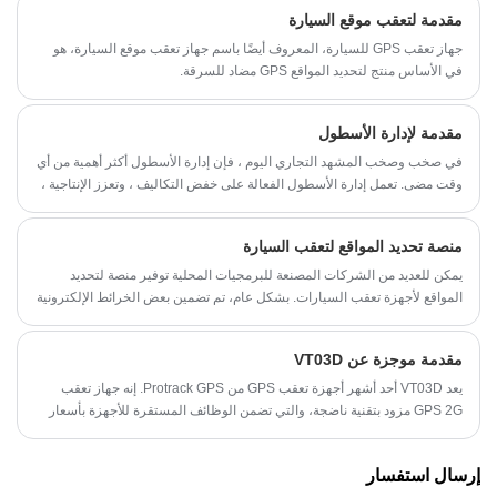
مقدمة لتعقب موقع السيارة
جهاز تعقب GPS للسيارة، المعروف أيضًا باسم جهاز تعقب موقع السيارة، هو
في الأساس منتج لتحديد المواقع GPS مضاد للسرقة.
مقدمة لإدارة الأسطول
في صخب وصخب المشهد التجاري اليوم ، فإن إدارة الأسطول أكثر أهمية من أي
وقت مضى. تعمل إدارة الأسطول الفعالة على خفض التكاليف ، وتعزز الإنتاجية ،
وترفع جودة الخدمة. التكنولوجيا المتقدمة هي مفتاح تحقيق هذه الأهداف. أدخل
تقنية Protrack GPS ، وهي أداة قوية تقوم بأداء الأسطول.
منصة تحديد المواقع لتعقب السيارة
يمكن للعديد من الشركات المصنعة للبرمجيات المحلية توفير منصة لتحديد
المواقع لأجهزة تعقب السيارات. بشكل عام، تم تضمين بعض الخرائط الإلكترونية
المحلية المعروفة وخرائط الأقمار الصناعية لـ GOOGLE في النظام الأساسي.
مقدمة موجزة عن VT03D
يعد VT03D أحد أشهر أجهزة تعقب GPS من Protrack GPS. إنه جهاز تعقب
GPS 2G مزود بتقنية ناضجة، والتي تضمن الوظائف المستقرة للأجهزة بأسعار
تنافسية.
إرسال استفسار