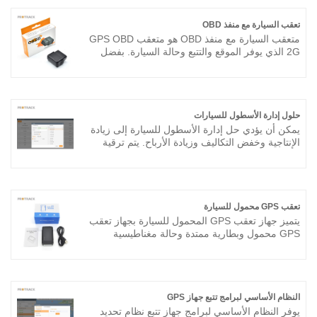
سيارتك / دراجة نارية / أسطول.
تعقب السيارة مع منفذ OBD
متعقب السيارة مع منفذ OBD هو متعقب GPS OBD
2G الذي يوفر الموقع والتتبع وحالة السيارة. بفضل
تصميم التوصيل والتشغيل ، يمكن لمتتبع السيارة مع
منفذ OBD الاتصال بسهولة بمنفذ OBD للحصول على
بيانات الوقت الحقيقي ، مثل موضع السيارة ، وحالة
السيارة ، و acc ، والسياج الجغرافي ، إلخ.
حلول إدارة الأسطول للسيارات
يمكن أن يؤدي حل إدارة الأسطول للسيارة إلى زيادة
الإنتاجية وخفض التكاليف وزيادة الأرباح. يتم ترقية
منصة تتبع الأسطول لدينا بميزات مجانية جديدة
باستمرار. احصل على تتبع الأسطول في الوقت
الحقيقي من خلال منصة سهلة الاستخدام. لا يهم إذا
كنت مركبة واحدة لأسطول كبير. يمكننا أن نقدم لك
نظام التتبع الذي تحتاجه.
تعقب GPS محمول للسيارة
يتميز جهاز تعقب GPS المحمول للسيارة بجهاز تعقب
GPS محمول وبطارية ممتدة وحالة مغناطيسية
لسهولة الاستخدام. يقوم جهاز GPS المحمول
للسيارة بتحويل جهاز GPS الصغير المحمول إلى
جهاز تعقب قوي للصفعات والمسارات لإمكانات التتبع
على المدى الطويل.
النظام الأساسي لبرامج تتبع جهاز GPS
يوفر النظام الأساسي لبرامج جهاز تتبع نظام تحديد