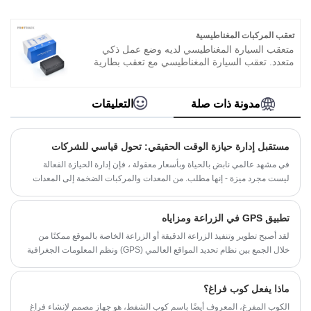
في المستقبل. للحالة المعتادة ، تكفي بيانات 15
ميغابايت شهريًا لجهاز تتبع GPS.
تعقب المركبات المغناطيسية
متعقب السيارة المغناطيسي لديه وضع عمل ذكي
متعدد. تعقب السيارة المغناطيسي مع تعقب بطارية
كبيرة طويلة الاستعداد ، قوية جدا ومفيدة. سهل
الاستخدام ويمكن حمله في كل مكان. إنه تصميم
نموذجي يجمع بين منتجات الاتصالات وخدمات GPS.
مدونة ذات صلة
التعليقات
مستقبل إدارة حيازة الوقت الحقيقي: تحول قياسي للشركات
في مشهد عالمي نابض بالحياة وبأسعار معقولة ، فإن إدارة الحيازة الفعالة
ليست مجرد ميزة - إنها مطلب. من المعدات والمركبات الضخمة إلى المعدات
والأسهم عالية القيمة ، فإن معرفة المكان الدقيق وحالة ممتلكاتك في أي دقيقة
متوفرة يمكن أن يكون التمييز بين الفعالية الوظيفية والوقت الثمن.
تطبيق GPS في الزراعة ومزاياه
لقد أصبح تطوير وتنفيذ الزراعة الدقيقة أو الزراعة الخاصة بالموقع ممكنًا من
خلال الجمع بين نظام تحديد المواقع العالمي (GPS) ونظم المعلومات الجغرافية
(GIS).
ماذا يفعل كوب فراغ؟
الكوب المفرغ، المعروف أيضًا باسم كوب الشفط، هو جهاز مصمم لإنشاء فراغ