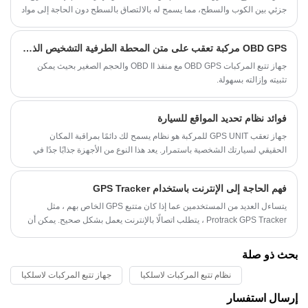
جزئي بين الكوب والسطح، مما يسمح له بالالتصاق بالسطح دون الحاجة إلى مواد
لاصقة أو مثبتات.
OBD GPS مركبة تعقب على متن المحطة الطرفية التشخيص الذكي
جهاز تتبع المركبات OBD GPS مع منفذ OBD II والحجم الصغير بحيث يمكن
تثبيته وإزالته بسهولة.
فوائد نظام تحديد المواقع للسيارة
جهاز تعقب GPS UNIT للمركبة هو نظام يسمح لك دائمًا بمراقبة المكان
الحقيقي لسيارتك الشخصية باستمرار. يعد هذا النوع من الأجهزة جذابًا جدًا في
كثير من الظروف، مثل عندما يكون لدى الشخص سائق أصغر سنًا ولا يريد أن
يجده في صعوبة.
فهم الحاجة إلى الإنترنت باستخدام GPS Tracker
يتساءل العديد من المستخدمين عما إذا كان متتبع GPS الخاص بهم ، مثل
Protrack GPS Tracker ، يتطلب اتصالًا بالإنترنت يعمل بشكل صحيح. يمكن أن
تختلف الإجابة بناءً على نوع متتبع GPS الذي تختاره. بشكل عام ، تعتمد تقنية
GPS على إشارات الأقمار الصناعية لتحديد الموقع ، وهذا الجانب لا يتطلب
بحث ذو صلة
الوصول إلى الإنترنت. ومع ذلك ، فإن بعض الميزات ، وخاصة تلك التي تقدمها
نظام تتبع المركبات لاسلكيا
جهاز تتبع المركبات لاسلكيا
منصة تتبع GPS Protrack ، تعتمد على اتصال الإنترنت.
إرسال استفسار