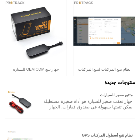
نظام تتبع المركبات لتتبع المركبات
جهاز تتبع OEM ODM للسيارة
منتوجات جديدة
متتبع صغير للسيارات
جهاز تعقب صغير للسيارة هو أداة صغيرة مستطيلة
يمكن تثبيتها بسهولة في صندوق قفازات. الجهاز
مقاوم للماء ومتانة طويلة يمكنها العمل حتى 5
سنوات. شرائح GPS و GSM حساسة للغاية تجعلها
موثوقة في التتبع اليومي.
نظام تتبع أسطول المركبات GPS