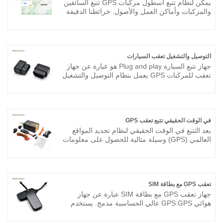
يمكن لنظام تتبع أسطول مركبات GPS تتبع السائقين
والمركبات وأماكن العمل والأصول. خرائطنا الدقيقة
والحديثة سهلة الاستخدام. يمنحك نظام GPS لتتبع
الأسطول تقريرًا مفصلاً. تُظهر أنظمة تتبع الأسطول
GPS المواقع والطرق في الوقت الفعلي. عرض كل
توقف وبداية وتقارير سريعة وغير ذلك الكثير. ما
يجعل GPS و Track مختلفًا تمامًا هو عدم وجود
التوصيل والتشغيل تعقب السيارات
رسوم شهرية ولا عقود.
جهاز تتبع السيارة Plug and play هو عبارة عن جهاز
تعقب للمركبات GPS يعمل بنظام التوصيل والتشغيل
بدون أسلاك. يدعم وضع السيارة وتتبعها ومكافحة
السرقة. من خلال قابس OBD II القياسي ، يمكن
بسهولة تثبيت وإزالة جهاز تعقب السيارات القابل
للتوصيل والتشغيل. انها مناسبة جدا للمستخدمين
الذين لا يريدون قطع اسلاك السيارة لتثبيت اجهزة
في الوقت الحقيقي تتبع تعقب GPS
التتبع.
يعد التتبع في الوقت الحقيقي لنظام تحديد المواقع
العالمي (GPS) وسيلة مثالية للحصول على معلومات
دقيقة في الوقت الفعلي تستند إلى الموقع حول
سيارة أو نوع آخر من الأصول التي قد تكون لديك.
تعقب GPS مع بطاقة SIM
جهاز تعقب GPS مع بطاقة SIM عبارة عن جهاز
هوائي GPS GPS عالي الحساسية مدمج. يستخدم
بطاقة sim لتحميل موقع GPS الذي تم التقاطه
بواسطة هوائي GPS ، وحفظه في الخادم لمراجعته