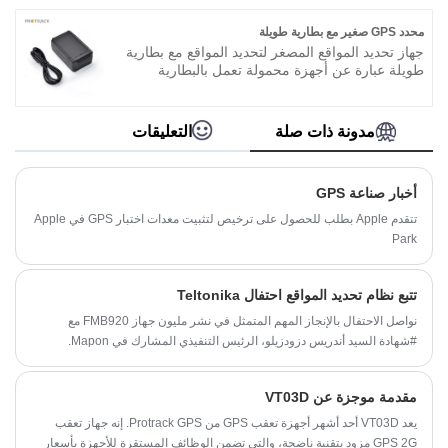
الوقت الحقيقي حيث توجد المعدات ويظهر أيضًا عدد
مرات استخدامه.
محدد GPS صغير مع بطارية طويلة
جهاز تحديد المواقع المصغر لتحديد المواقع مع بطارية
طويلة عبارة عن أجهزة محمولة تعمل بالبطارية
يمكن تخزينها في حقيبة ظهر ، وأجهزة تتبع أسطول
احترافية يتم توصيلها بالسيارة بالسيارة. جهاز تحديد
المواقع المصغر لتحديد المواقع مع بطارية طويلة هو
مدونة ذات صلة
التعليقات
أجهزة تتبع الأقمار الصناعية التي يمكنها مراقبة موقع
المعدات الثقيلة في الميدان أو حاويات الشحن في
البحر ، وكل شيء بينهما.
أخبار صناعة GPS
تتقدم Apple بطلب للحصول على ترخيص لتثبيت معدات اختبار GPS في Apple
Park
تتبع نظام تحديد المواقع احتفال Teltonika
نواصل الاحتفال بالإنجاز المهم المتمثل في نشر مليون جهاز FMB920 مع
#شهادة السيد أندريس دزودزيلو، الرئيس التنفيذي المشارك في Mapon.
مقدمة موجزة عن VT03D
يعد VT03D أحد أشهر أجهزة تعقب GPS من Protrack GPS. إنه جهاز تعقب
GPS 2G مزود بتقنية ناضجة، والتي تضمن الوظائف المستقرة للأجهزة بأسعار