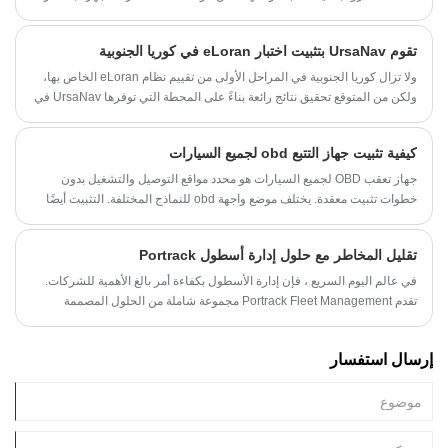
تنافسية.
تقوم UrsaNav بتثبيت اختبار eLoran في كوريا الجنوبية
ولا تزال كوريا الجنوبية في المراحل الأولى من تقييم نظام eLoran الخاص بها،
ولكن من المتوقع تحقيق نتائج رائعة بناءً على المحطة التي توفرها UrsaNav في
إنشيون.
كيفية تثبيت جهاز التتبع obd لجميع السيارات
جهاز تعقب OBD لجميع السيارات هو محدد مواقع التوصيل والتشغيل بدون
خطوات تثبيت معقدة. يختلف موضع واجهة obd للنماذج المختلفة. التثبيت أيضًا
بسيط جدًا، تمامًا مثل إدخال محرك أقراص فلاش USB. الأدوات / المواد محدد
موقع او بي دي نماذج مع واجهة obd منصة مراقبة الموقع بطاقة SIM الطريقة/
تقليل المخاطر مع حلول إدارة أسطول Portrack
الخطوة افتح غطاء الجهاز وأدخل بطاقة SIM في فتحة البطاقة بشكل صحيح.
أغلق الغطاء. حدد موقع واجهة obd للسيارة وافتح الغطاء؛ أدخل
في عالم اليوم السريع ، فإن إدارة الأسطول بكفاءة أمر بالغ الأهمية للشركات.
تقدم Portrack Fleet Management مجموعة شاملة من الحلول المصممة
لتبسيط عملياتك ، مما يقلل في نهاية المطاف من المخاطر المرتبطة بتتبع
المركبات. من خلال التقنيات المبتكرة لـ Portrack ، يمكنك التأكد من مراقبة
إرسال استفسار
سياراتك بشكل فعال وإدارتها بأمان.