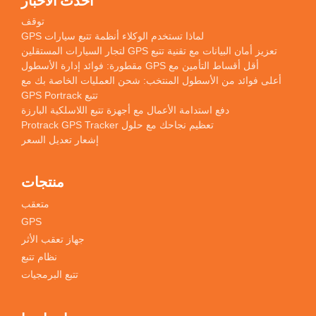
أحدث الأخبار
توقف
لماذا تستخدم الوكلاء أنظمة تتبع سيارات GPS
تعزيز أمان البيانات مع تقنية تتبع GPS لتجار السيارات المستقلين
أقل أقساط التأمين مع GPS مقطورة: فوائد إدارة الأسطول
أعلى فوائد من الأسطول المنتخب: شحن العمليات الخاصة بك مع
تتبع GPS Portrack
دفع استدامة الأعمال مع أجهزة تتبع اللاسلكية البارزة
تعظيم نجاحك مع حلول Protrack GPS Tracker
إشعار تعديل السعر
منتجات
متعقب
GPS
جهاز تعقب الأثر
نظام تتبع
تتبع البرمجيات