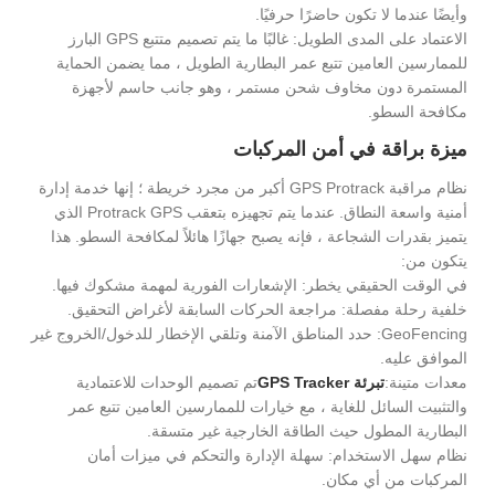
وأيضًا عندما لا تكون حاضرًا حرفيًا.
الاعتماد على المدى الطويل: غالبًا ما يتم تصميم متتبع GPS البارز
للممارسين العامين تتبع عمر البطارية الطويل ، مما يضمن الحماية
المستمرة دون مخاوف شحن مستمر ، وهو جانب حاسم لأجهزة
مكافحة السطو.
ميزة براقة في أمن المركبات
نظام مراقبة GPS Protrack أكبر من مجرد خريطة ؛ إنها خدمة إدارة
أمنية واسعة النطاق. عندما يتم تجهيزه بتعقب Protrack GPS الذي
يتميز بقدرات الشجاعة ، فإنه يصبح جهازًا هائلاً لمكافحة السطو. هذا
يتكون من:
في الوقت الحقيقي يخطر: الإشعارات الفورية لمهمة مشكوك فيها.
خلفية رحلة مفصلة: مراجعة الحركات السابقة لأغراض التحقيق.
GeoFencing: حدد المناطق الآمنة وتلقي الإخطار للدخول/الخروج غير
الموافق عليه.
معدات متينة:
تبرئة GPS Tracker
تم تصميم الوحدات للاعتمادية
والتثبيت السائل للغاية ، مع خيارات للممارسين العامين تتبع عمر
البطارية المطول حيث الطاقة الخارجية غير متسقة.
نظام سهل الاستخدام: سهلة الإدارة والتحكم في ميزات أمان
المركبات من أي مكان.