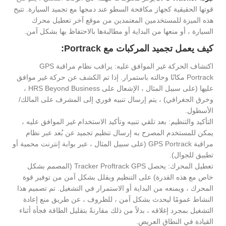
قوتها الحقيقية كجهاز مكافحة السطو عند دمجها مع تجميد السيارة. تتيح
هذه الميزة للمستخدمين المعتمدين من موقع آخر تعطيل محرك
السيارة ، أو منعها من البداية أو مطالبةها بالاحتفاظ بها بشكل آمن.
كيف يعمل تجميد المركبات مع Portrack:
اكتشاف الحركة غير الموافق عليه: يراقب نظام مراقبة GPS
Portrack مكانًا وحالته باستمرار. إذا تم الكشف عن حركة غير موافق
عليها (على سبيل المثال ، الإشعال على HRS Beyond Business ،
وخرق الجغرافي) ، يتم إرسال تنبيه فوري إلى المشرف على المالك/
الأسطول.
التأكيد والتنظيم: بعد تلقي تنبيه وتأكيد الاستخدام غير الموافق عليه ،
يمكن للمستخدم المصرح به إرسال تنظيم تجميد عن بُعد عبر نظام
مراقبة GPS Portrack (على سبيل المثال ، عبر بوابة إنترنت محمية أو
تطبيق للجوال).
تعطيل المحرك: يحصل Tracker Proftrack GPS (المصمم بشكل
خاص مع هذه القدرة) على التنظيم ويقلل بشكل آمن من توفير قوة
المحرك ، ويمنعه من البداية أو الاستمرار في التشغيل. تم تصميم هذا
النشاط عمومًا ليحدث بشكل آمن ، للظروف ، عن طريق منع إعادة
التشغيل بمجرد إغلاقه ، بدلاً من ذلك مقارنةً بتقليل الطاقة فجأة أثناء
القيادة في النطاق العريض.