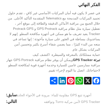
الفكر النهائي
في عصر لا يكون فيه أمان المركبات الأساسي غير كافٍ ، تقدم حلول
تجميد المركبات المدمجة مع Telematics المتقدمة التأكيد الأعلى. من
خلال الجمع بين مراقبة الأماكن الدقيقة والطاقة إلى موقع آخر ،
تعطيل سيارة مثل نظام مراقبة GPS Protrack و Protrack GPS
Tracker يعيد تعريف ما هو ممكن في أجهزة مكافحة السطو. إنهم لا
يساعدونك ببساطة في العثور على سيارة مأخوذة ؛ إنها تساعد في
منعه من البدء كثيرًا ، مما يضمن شفاء أسرع بكثير وتحسين أمن
المركبات بشكل عام.
حماية ممتلكاتك بالمعرفة والسيطرة. اكتشف كيف
تبرئة GPS Tracker
ويمكن أن يوفر نظام مراقبة GPS Portrack جهاز
مراقبة ممارسين عامين للسيارة وخدمة أجهزة قوية لمكافحة السطو
لاحتياجاتك. اتصل بنا اليوم لإجراء تقييم.
Share
LinkedIn
Pinterest
WhatsApp
Facebook
X
سابق:
أجهزة تتبع GPS مقاومة للماء: مرونة في الأجواء الحادة
التالي:
GPS Tracker لأمن مركبة Turro وتوافقه