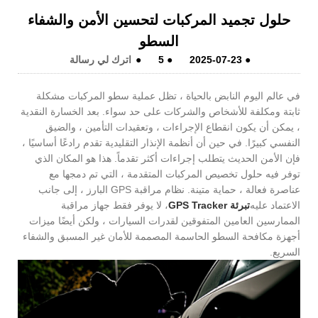
حلول تجميد المركبات لتحسين الأمن والشفاء
السطو
●
2025-07-23
●
5
●
اترك لي رسالة
في عالم اليوم النابض بالحياة ، تظل عملية سطو المركبات مشكلة
ثابتة ومكلفة للأشخاص والشركات على حد سواء. بعد الخسارة النقدية
، يمكن أن يكون انقطاع الإجراءات ، وتعقيدات التأمين ، والضيق
النفسي كبيرًا. في حين أن أنظمة الإنذار التقليدية تقدم رادعًا أساسيًا ،
فإن الأمن الحديث يتطلب إجراءات أكثر تقدماً. هذا هو المكان الذي
توفر فيه حلول تخصيص المركبات المتقدمة ، التي تم دمجها مع
عناصرة فعالة ، حماية متينة. نظام مراقبة GPS البارز ، إلى جانب
الاعتماد عليه
تبرئة GPS Tracker
، لا يوفر فقط جهاز مراقبة
الممارسين العامين المتفوقين لقدرات السيارات ، ولكن أيضًا ميزات
أجهزة مكافحة السطو الحاسمة المصممة للأمان غير المسبق والشفاء
السريع.