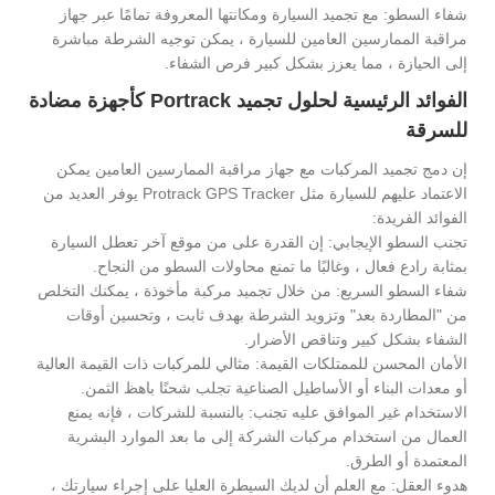
شفاء السطو: مع تجميد السيارة ومكانتها المعروفة تمامًا عبر جهاز
مراقبة الممارسين العامين للسيارة ، يمكن توجيه الشرطة مباشرة
إلى الحيازة ، مما يعزز بشكل كبير فرص الشفاء.
الفوائد الرئيسية لحلول تجميد Portrack كأجهزة مضادة
للسرقة
إن دمج تجميد المركبات مع جهاز مراقبة الممارسين العامين يمكن
الاعتماد عليهم للسيارة مثل Protrack GPS Tracker يوفر العديد من
الفوائد الفريدة:
تجنب السطو الإيجابي: إن القدرة على من موقع آخر تعطل السيارة
بمثابة رادع فعال ، وغالبًا ما تمنع محاولات السطو من النجاح.
شفاء السطو السريع: من خلال تجميد مركبة مأخوذة ، يمكنك التخلص
من "المطاردة بعد" وتزويد الشرطة بهدف ثابت ، وتحسين أوقات
الشفاء بشكل كبير وتناقص الأضرار.
الأمان المحسن للممتلكات القيمة: مثالي للمركبات ذات القيمة العالية
أو معدات البناء أو الأساطيل الصناعية تجلب شحنًا باهظ الثمن.
الاستخدام غير الموافق عليه تجنب: بالنسبة للشركات ، فإنه يمنع
العمال من استخدام مركبات الشركة إلى ما بعد الموارد البشرية
المعتمدة أو الطرق.
هدوء العقل: مع العلم أن لديك السيطرة العليا على إجراء سيارتك ،