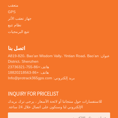
متعقب
GPS
جهاز تعقب الأثر
نظام تتبع
تتبع البرمجيات
اتصل بنا
عنوان: A819-820، Bao'an Wisdom Vally، Yintian Road، Bao'an
District، Shenzhen
هاتف:
+86-755-23736321
هاتف:
+86-18820218563
بريد إلكتروني:
Info@protrack365gps.com
INQUIRY FOR PRICELIST
للاستفسارات حول منتجاتنا أو لائحة الأسعار ، يرجى ترك بريدك
الإلكتروني لنا وسنكون على اتصال خلال 24 ساعة.