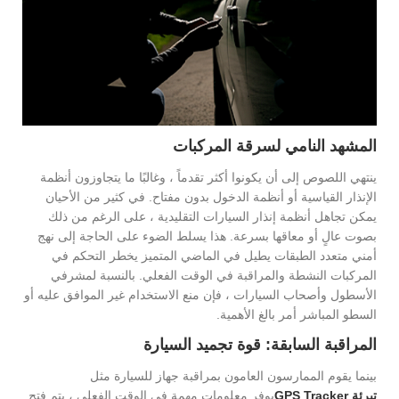
المشهد النامي لسرقة المركبات
ينتهي اللصوص إلى أن يكونوا أكثر تقدماً ، وغالبًا ما يتجاوزون أنظمة
الإنذار القياسية أو أنظمة الدخول بدون مفتاح. في كثير من الأحيان
يمكن تجاهل أنظمة إنذار السيارات التقليدية ، على الرغم من ذلك
بصوت عالٍ أو معاقها بسرعة. هذا يسلط الضوء على الحاجة إلى نهج
أمني متعدد الطبقات يطيل في الماضي المتميز يخطر التحكم في
المركبات النشطة والمراقبة في الوقت الفعلي. بالنسبة لمشرفي
الأسطول وأصحاب السيارات ، فإن منع الاستخدام غير الموافق عليه أو
السطو المباشر أمر بالغ الأهمية.
المراقبة السابقة: قوة تجميد السيارة
بينما يقوم الممارسون العامون بمراقبة جهاز للسيارة مثل
تبرئة GPS Tracker
يوفر معلومات مهمة في الوقت الفعلي ، يتم فتح