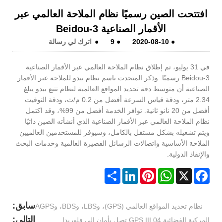
افتتحت الصين رسميًا نظام الملاحة العالمي عبر
الأقمار الصناعية Beidou-3
●
2020-08-10
●
9
●
اترك لي رسالة
في 31 يوليو، تم إطلاق نظام الملاحة العالمي عبر الأقمار الصناعية
Beidou-3 رسميًا. وذكر المتحدث باسم نظام بيدو للملاحة عبر الأقمار
الصناعية أن متوسط ​​دقة تحديد المواقع العالمية لنظام تتبع بيدو يبلغ
2.34 متر، ودقة قياس السرعة أفضل من 0.2 م/ث، ودقة التوقيت
أفضل من 20 نانو ثانية. توافر الخدمة أفضل من 99%، وقد اكتمل
نظام الملاحة العالمي عبر الأقمار الصناعية الذي أنشأته الصين ذاتيًا
ويتم تشغيله بشكل مستقل بالكامل، وسيوفر للمستخدمين العالميين
الملاحة الأساسية واتصالات الرسائل القصيرة العالمية وخدمات البحث
والإنقاذ الدولية.
Share
LinkedIn
Pinterest
WhatsApp
Facebook
X
سابق:
نظام تحديد المواقع العالمي (GPS)، وLBS، وBDS، وAGPS
التالي:
المركبة الفضائية GPS III 04 تصل بأمان إلى فلوريدا